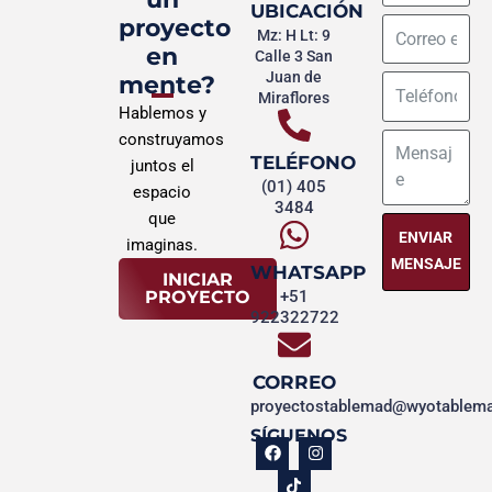
UBICACIÓN
proyecto
Mz: H Lt: 9
en
Calle 3 San
Juan de
mente?
Miraflores
Hablemos y
construyamos
TELÉFONO
juntos el
(01) 405
espacio
3484
que
ENVIAR
imaginas.
MENSAJE
WHATSAPP
INICIAR
PROYECTO
+51
922322722
CORREO
proyectostablemad@wyotablem
SÍGUENOS